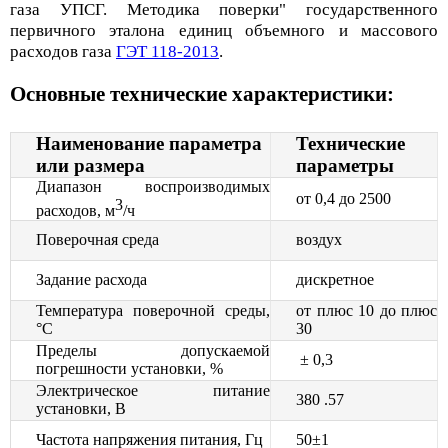
газа УПСГ. Методика поверки" государственного
первичного эталона единиц объемного и массового
расходов газа
ГЭТ 118-2013
.
Основные технические характеристики:
Наименование параметра
Технические
или размера
параметры
Диапазон воспроизводимых
от 0,4 до 2500
3
расходов, м
/ч
Поверочная среда
воздух
Задание расхода
дискретное
Температура поверочной среды,
от плюс 10 до плюс
°С
30
Пределы допускаемой
± 0,3
погрешности установки, %
Электрическое питание
380 .57
установки, В
Частота напряжения питания, Гц
50±1