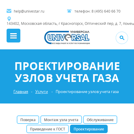
help@univestar.ru
телефон:
8 (495) 640 66 70
143402, Московская область, г Красногорск, Оптический пер, д. 7, поме
ПРОЕКТИРОВАНИЕ
УЗЛОВ УЧЕТА ГАЗА
Главная
-
Услуги
-
Проектирование узлов учета газа
Поверка
Монтаж узла учета
Обслуживание
Приведение к ГОСТ
Проектирование