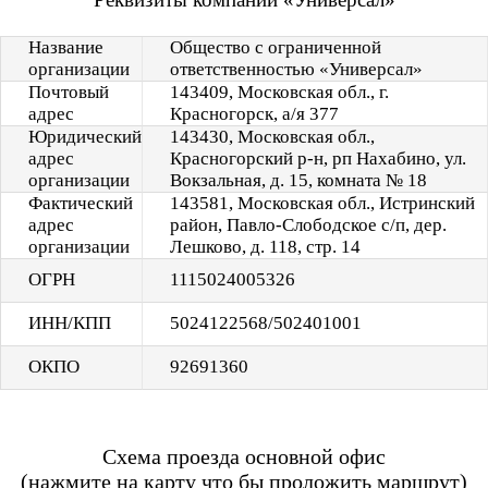
Название
Общество с ограниченной
организации
ответственностью «Универсал»
Почтовый
143409, Московская обл., г.
адрес
Красногорск, а/я 377
Юридический
143430, Московская обл.,
адрес
Красногорский р-н, рп Нахабино, ул.
организации
Вокзальная, д. 15, комната № 18
Фактический
143581, Московская обл., Истринский
адрес
район, Павло-Слободское с/п, дер.
организации
Лешково, д. 118, стр. 14
ОГРН
1115024005326
ИНН/
КПП
5024122568/
502401001
ОКПО
92691360
Схема проезда основной офис
(нажмите на карту что бы проложить маршрут)